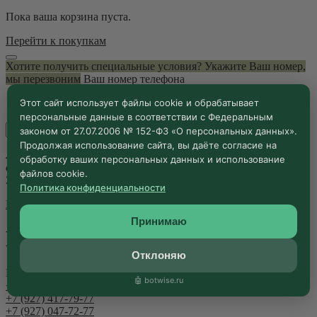
Пока ваша корзина пуста.
Перейти к покупкам
Хотите получить специальные условия? Укажите Ваш номер,
мы перезвоним
Ваш номер телефона
Этот сайт использует файлы cookie и обрабатывает
персональные данные в соответствии с Федеральным
законом от 27.07.2006 № 152-ФЗ «О персональных данных».
Продолжая использование сайта, вы даёте согласие на
Я даю согласие на сбор и обработку моих персональных
обработку ваших персональных данных и использование
данных.
Политика конфиденциальности
файлов cookie.
Закрыть
Политика конфиденциальности
Главная
/
Контакты
Принимаю
Контакты
Отклоняю
Позвоните нам или отправьте сообщение
🤖 botwise.ru
+7 (927) 417-74-77
+7 (927) 417-79-77
+7 (927) 047-72-77