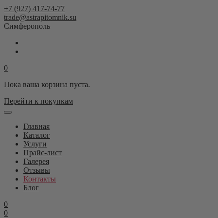
+7 (927) 417-74-77
trade@astrapitomnik.su
Симферополь
0
Пока ваша корзина пуста.
Перейти к покупкам
Главная
Каталог
Услуги
Прайс-лист
Галерея
Отзывы
Контакты
Блог
0
0