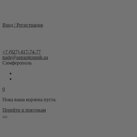
Республика Крым
Вход / Регистрация
+7 (927) 417-74-77
trade@astrapitomnik.su
Симферополь
0
Пока ваша корзина пуста.
Перейти к покупкам